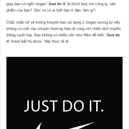
giày bạn có nghĩ slogan “
Just do it
” là thích hợp với công ty, sản
phẩm của bạn? Đọc nó có ai biết bạn ở đâu, làm gì?
Chắc chắn tôi sẽ không khuyên bạn sử dụng 1 slogan tương tự nếu
không có một câu chuyện thương hiệu đi cùng với chiến dịch truyền
thông tuyệt hay. Bạn không có nhiều vốn như Nike để biến “
Just do
it
” thành bất hủ được. Hãy thực tế đi.