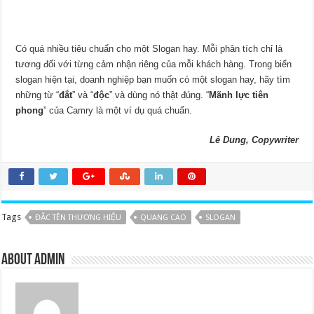
Có quá nhiều tiêu chuẩn cho một Slogan hay. Mỗi phân tích chỉ là
tương đối với từng cảm nhận riêng của mỗi khách hàng. Trong biển
slogan hiện tại, doanh nghiệp bạn muốn có một slogan hay, hãy tìm
những từ “
đắt
” và “
độc
” và dùng nó thật đúng. “
Mãnh lực tiên
phong
” của Camry là một ví dụ quá chuẩn.
Lê Dung, Copywriter
Tags
ĐẶC TÊN THƯƠNG HIỆU
QUANG CAO
SLOGAN
About admin