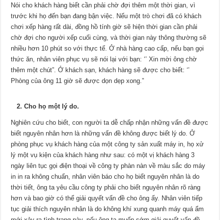
Nói cho khách hàng biết cần phải chờ đợi thêm một thời gian, vì
trước khi họ đến bạn đang bận việc. Nếu một trò chơi đã có khách
chơi xếp hàng rất dài, đồng hồ tính giờ sẽ hiện thời gian cần phải
chờ đợi cho người xếp cuối cùng, và thời gian này thông thường sẽ
nhiều hơn 10 phút so với thực tế. Ở nhà hàng cao cấp, nếu bạn gọi
thức ăn, nhân viên phục vụ sẽ nói lại với bạn: ‘’ Xin mời ông chờ
thêm một chút”. Ở khách sạn, khách hàng sẽ được cho biết: ‘’
Phòng của ông 11 giờ sẽ được dọn dẹp xong.”
2. Cho họ một lý do.
Nghiên cứu cho biết, con người ta dễ chấp nhận những vấn đề được
biết nguyên nhân hơn là những vấn đề không được biết lý do. Ở
phòng phục vụ khách hàng của một công ty sản xuất máy in, họ xử
lý một vụ kiện của khách hàng như sau: có một vị khách hàng 3
ngày liên tục gọi điện thoại về công ty phàn nàn về màu sắc do máy
in in ra không chuẩn, nhân viên báo cho họ biết nguyên nhân là do
thời tiết, ông ta yêu cầu công ty phải cho biết nguyên nhân rõ ràng
hơn và bao giờ có thể giải quyết vấn đề cho ông ấy. Nhân viên tiếp
tục giải thích nguyên nhân là do không khí xung quanh máy quá ẩm
mới xảy ra tình trạng này, nếu ông ta muốn sớm giải quyết vấn đề