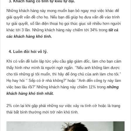
3. Khách hàng có tính tự kiêu tự đại.
Những khách hàng này mong muốn bạn bỏ ngay mọi việc khác để
giải quyết vấn đề cho họ. Nếu bạn đã giúp họ đưa vấn đề vào trình
tự giải quyết, số lần điện thoại họ gọi thúc giục sẽ nhiều hơn người
khác tới 3 lần. Những khách hàng này chiếm tới 34% trong
tất cả
các khách hàng khó tính.
4. Luôn đòi hỏi vô lý.
Khi có vấn đề luôn lập tức yêu cầu gặp giám đốc, làm cho bạn cảm
thấy hình như mình là người ngớ ngẩn. ‘’Nếu anh không làm được
cho tôi những gì tôi muốn, thì hãy để ông chủ của anh làm cho tôi.”
Họ hay hỏi ‘’ Sếp có ở nhà không?” hoặc ‘’Anh đến công ty này làm
việc bao lâu rồi?” Những khách hàng này chiếm 11% trong
n
hững
khách hàng khó tính nhất.
2% còn lại khi gặp phải những sự việc xảy ra tình cờ hoặc là trạng
thái bất bình thường mới trở nên khó tính.